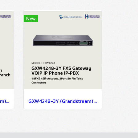
New
Swift FXO CXW1100 (xorcom) compact VoIP PBX (Private Branch Exchange) - IP-PBX Solutions
GXW4248-3Y (Grandstream) FXS Gateway VOIP IP Phone IP-PBX Solutions