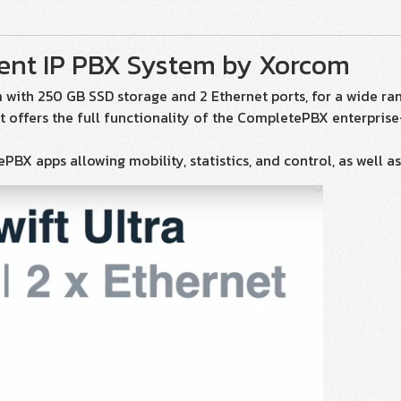
ient IP PBX System by Xorcom
m with 250 GB SSD storage and 2 Ethernet ports, for a wide ra
ft offers the full functionality of the CompletePBX enterpri
PBX apps allowing mobility, statistics, and control, as well a