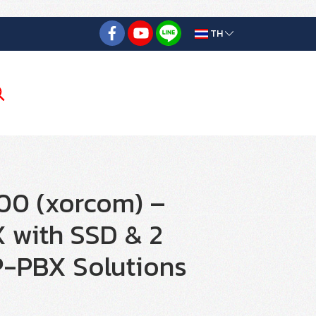
TH
200 (xorcom) –
 with SSD & 2
IP-PBX Solutions