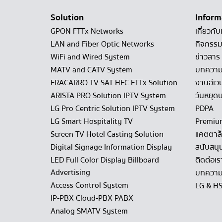
Solution
Inform
GPON FTTx Networks
เกี่ยวกับ
LAN and Fiber Optic Networks
กิจกรรม
WiFi and Wired System
ข่าวสาร
MATV and CATV System
บทควา
FRACARRO TV SAT HFC FTTx Solution
งานอีเว
ARISTA PRO Solution IPTV System
วันหยุดบ
LG Pro Centric Solution IPTV System
PDPA
LG Smart Hospitality TV
Premiu
Screen TV Hotel Casting Solution
แคตตาล
Digital Signage Information Display
สนับสนุ
LED Full Color Display Billboard
ติดต่อเร
Advertising
บทความ
Access Control System
LG & H
IP-PBX Cloud-PBX PABX
Analog SMATV System