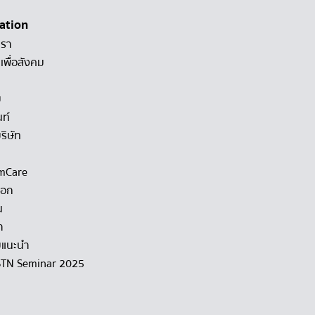
ation
เรา
เพื่อสังคม
ม
นท์
ริษัท
mCare
็อก
น
า
แนะนำ
STN Seminar 2025