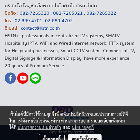
บริษัท ไฮ โซลูชั่น อ๊อฟ เทคโนโลยี เน็ตเวิร์ค จำกัด
มือถือ :
082-7265320
,
082-7265321
,
082-7265322
โทร :
02 889 4701
,
02 889 4702
อีเมลล์ :
contact@hstn.co.th
HSTN is professionals in centralized TV systems, SMATV
Hospitality IPTV, WiFi and Wired internet network, FTTx system
for Hospitality businesses, Smart CCTV system, Commercial TV,
Digital Signage & Information Display, have more experience
20 years of Premium Service.
เว็บไซต์นี้มีการใช้งานคุกกี้ เพื่อเพิ่มประสิทธิภาพและประสบการณ์ที่ดี
ในการใช้งานเว็บไซต์ของท่าน ท่านสามารถอ่านรายละเอียดเพิ่มเติม
ได้ที่
นโยบายความเป็นส่วนตัว
และ
นโยบายคุกกี้
Copy right by hstn.co.th
ตั้งค่าคุกกี้
ยอมรับทั้งหมด