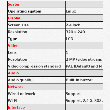
System
Operating system
Linux
Display
Screen size
2.4 inch
Resolution
320 × 240
Type
LCD
Video
Lens
1
Resolution
2 MP (video stream: 72
Video compression standard
PAL (Default) and NTSC
Audio
Audio quality
Built-in buzzer
Network
Wired network
Support
Wi-Fi
Support, 2.4 G, 802.11
Interface