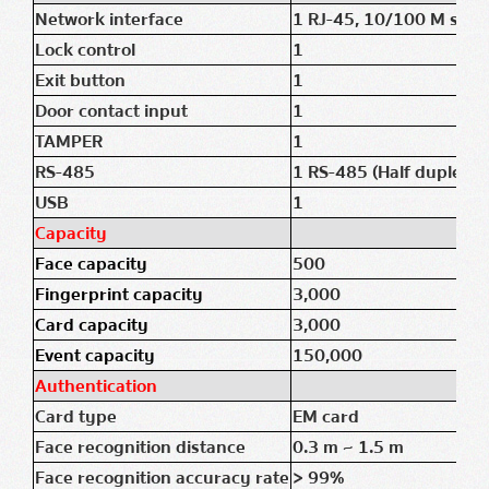
Network interface
1 RJ-45, 10/100 M self-
Lock control
1
Exit button
1
Door contact input
1
TAMPER
1
RS-485
1 RS-485 (Half duplex, 
USB
1
Capacity
Face capacity
500
Fingerprint capacity
3,000
Card capacity
3,000
Event capacity
150,000
Authentication
Card type
EM card
Face recognition distance
0.3 m ~ 1.5 m
Face recognition accuracy rate
> 99%