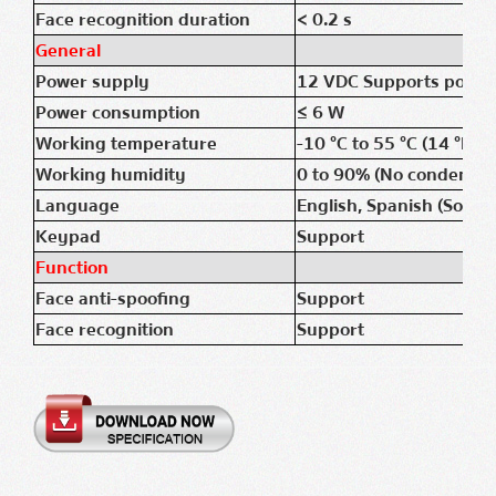
Face recognition duration
< 0.2 s
General
Power supply
12 VDC Supports power 
Power consumption
≤ 6 W
Working temperature
-10 °C to 55 °C (14 °F to
Working humidity
0 to 90% (No condensin
Language
English, Spanish (South
Keypad
Support
Function
Face anti-spoofing
Support
Face recognition
Support