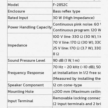
Model
F-2852C
Enclosure
Bass reflex type
Rated Input
30 W (High Impedance)
Continuous pink noise: 60 W (8
Power Handling Capacity
Continuous program: 120 W (8 Ω
100 V line: 330 Ω (30 W), 1 kΩ (
70 V line: 170 Ω (30 W), 330 Ω (1
Impedance
25 V line: 170 Ω (3.7 W), 330 Ω (
8 Ω
Sound Pressure Level
90 dB (1 W, 1 m)
70 Hz - 20 kHz (-10 dB), 50 Hz
Frequency Response
at installation in 1/2 free sound
(Measured by installing the unit
Speaker Component
12 cm cone-type
Mounting Hole
φ200 mm (Maximum ceiling thi
Removable locking connector 
Input Terminal
(2 input terminals and 2 bridge