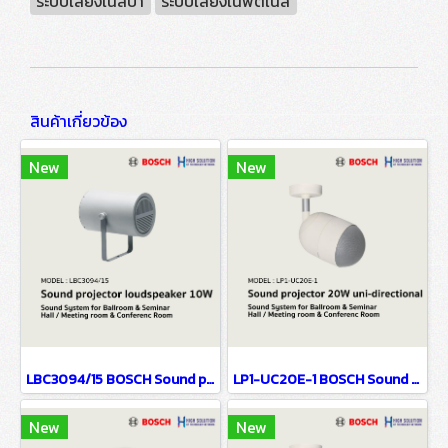
ระบบเสียงในสปา
ระบบเสียงในฟิตเนส
สินค้าเกี่ยวข้อง
New
New
LBC3094/15 BOSCH Sound projector loudspeaker, 10W / Sound System for Ballroom & Seminar Hall / Meeting room & Conference Room
LP1-UC20E-1 BOSCH Sound projector, 20W, uni-directional / Sound System for Ballroom & Seminar Hall / Meeting room & Conference Room
New
New