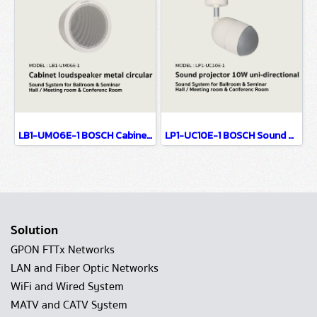
LB1-UM06E-1 BOSCH Cabinet loudspeaker, metal, circular / Sound System for Ballroom & Seminar Hall / Meeting room & Conference Room
LP1-UC10E-1 BOSCH Sound projector, 10W, uni-directional / Sound System for Ballroom & Seminar Hall / Meeting room & Conference Room
Solution
GPON FTTx Networks
LAN and Fiber Optic Networks
WiFi and Wired System
MATV and CATV System