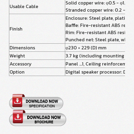
Solid copper wire: φ0.5 - φ1.6 
Usable Cable
Stranded copper wire: 0.2 - 2.
Enclosure: Steel plate, plating
Baffle: Fire-resistant ABS resin
Finish
Rim: Fire-resistant ABS resin (
Punched net: Steel plate, white,
Dimensions
φ230 × 229 (D) mm
Weight
3.7 kg (including mounting acc
Accessory
Panel …1, Ceiling reinforcement 
Option
Digital speaker processor: DP-