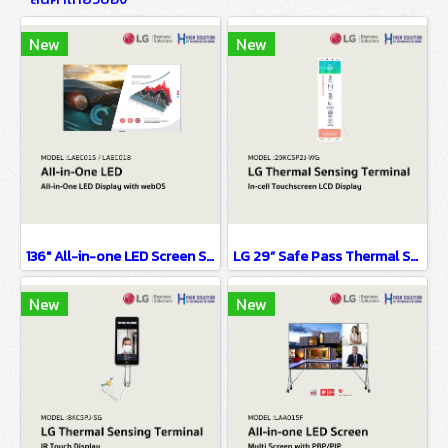
New
New
136" All-in-one LED Screen Smart Series
LG 29” Safe Pass Thermal Sensing Solution
New
New