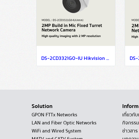
DS-2CD3321G0-IU Hikvision 2MP Build in Mic Fixed Turret Network Camera IP Camera CCTV Camera (4mm)
Solution
Inform
GPON FTTx Networks
เกี่ยวกับ
LAN and Fiber Optic Networks
กิจกรรม
WiFi and Wired System
ข่าวสาร