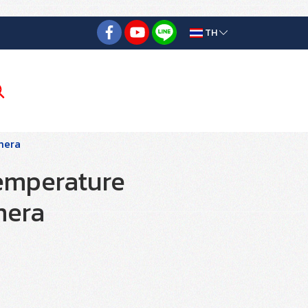
TH
mera
emperature
mera