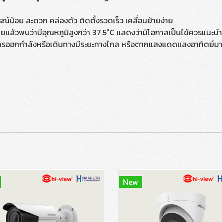
น้อย สะดวก คล่องตัว ติดตั้งรวดเร็ว เคลื่อนย้ายง่าย
ล้วพบว่ามีอุณหภูมิสูงกว่า 37.5°C แสดงว่ามีโอกาสเป็นไข้ควรแนะน
อกกำลังหรือเดินทางมีระยะทางไกล หรือตากแสงแดดแสงอาทิตย์มาควร
New