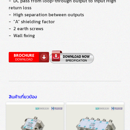
- DC pass from loop-through output to input High
return loss
- High separation between outputs
- “A” shielding factor
- 2 earth screws
- Wall fixing
สินค้าเกี่ยวข้อง