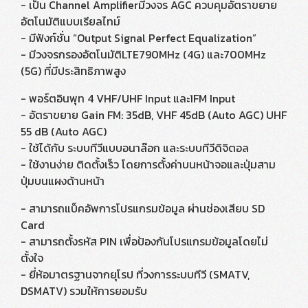
- เป็น Channel Amplifierมีวงจร AGC ควบคุมอัตราขยาย
อัตโนมัติแบบเรียลไทม์
- มีฟังก์ชั่น “Output Signal Perfect Equalization”
- มีวงจรกรองอัตโนมัติLTE790MHz (4G) และ700MHz
(5G) ที่มีประสิทธิภาพสูง
- พอร์ตอินพุท 4 VHF/UHF Input และ1FM Input
- อัตราขยาย Gain FM: 35dB, VHF 45dB (Auto AGC) UHF
55 dB (Auto AGC)
- ใช้ได้กับ ระบบทีวีแบบอนาล๊อก และระบบทีวีดิจิตอล
- ใช้งานง่าย ติดตั้งเร็ว โดยการตั้งค่าบนหน้าจอและปุ่มสาม
ปุ่มบนแผงด้านหน้า
- สามารถแบ็คอัพการโปรแกรมข้อมูล ผ่านช่องเสียบ SD
Card
- สามารถตั้งรหัส PIN เพื่อป้องกันโปรแกรมข้อมูลโดยไม่
ตั้งใจ
- ยี่ห้อมาตรฐานจากยุโรป ที่วงการระบบทีวี (SMATV,
DSMATV) รวมให้การยอมรับ