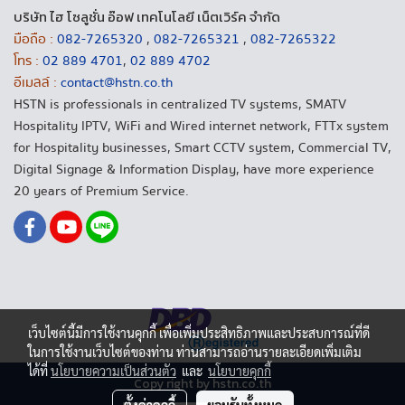
บริษัท ไฮ โซลูชั่น อ๊อฟ เทคโนโลยี เน็ตเวิร์ค จำกัด
มือถือ :
082-7265320
,
082-7265321
,
082-7265322
โทร :
02 889 4701
,
02 889 4702
อีเมลล์ :
contact@hstn.co.th
HSTN is professionals in centralized TV systems, SMATV
Hospitality IPTV, WiFi and Wired internet network, FTTx system
for Hospitality businesses, Smart CCTV system, Commercial TV,
Digital Signage & Information Display, have more experience
20 years of Premium Service.
เว็บไซต์นี้มีการใช้งานคุกกี้ เพื่อเพิ่มประสิทธิภาพและประสบการณ์ที่ดี
ในการใช้งานเว็บไซต์ของท่าน ท่านสามารถอ่านรายละเอียดเพิ่มเติม
ได้ที่
นโยบายความเป็นส่วนตัว
และ
นโยบายคุกกี้
Copy right by hstn.co.th