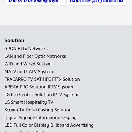
32 IP to 32 RF Analog Agile SSB Modulator (ACE) Convert 32 IP Digital TV 32 in 1 IP to Analog Modulator
04 IPOFDM (ACE) 04 IPOFDM
Solution
GPON FTTx Networks
LAN and Fiber Optic Networks
WiFi and Wired System
MATV and CATV System
FRACARRO TV SAT HFC FTTx Solution
ARISTA PRO Solution IPTV System
LG Pro Centric Solution IPTV System
LG Smart Hospitality TV
Screen TV Hotel Casting Solution
Digital Signage Information Display
LED Full Color Display Billboard Advertising