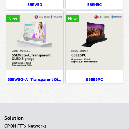
55EV5D
55EH5C
New
New
55EW5G-A_Transparent OLED Signage
65EE5PC
Solution
GPON FTTx Networks