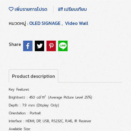
เพิ่มรายการโปรด
เปรียบเทียบ
หมวดหมู่ :
OLED SIGNAGE
,
Video Wall
Share
Product description
Key Features
Brightness : 450 cd/㎡ (Average Picture Level 25%)
Depth : 7.9 mm (Display Only)
Orientation : Portrait
Interface : HDMI, DP, USB, RS232C, RJ45, IR Reciever
Available Size: