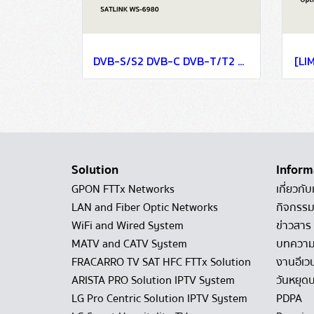
DVB-S/S2 DVB-C DVB-T/T2 OFM COMBO Finder Meter
[LI
Solution
Inform
GPON FTTx Networks
เกี่ยวกับ
LAN and Fiber Optic Networks
กิจกรรม
WiFi and Wired System
ข่าวสาร
MATV and CATV System
บทควา
FRACARRO TV SAT HFC FTTx Solution
งานอีเว
ARISTA PRO Solution IPTV System
วันหยุดบ
LG Pro Centric Solution IPTV System
PDPA