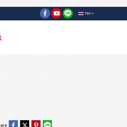
TH
are