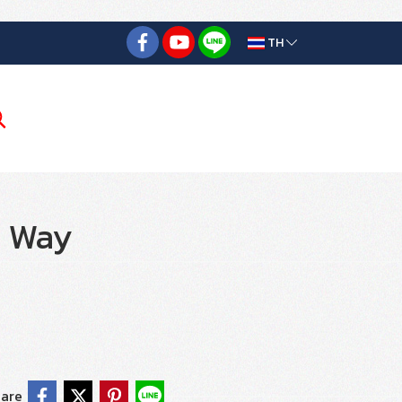
TH
 8 Way
are