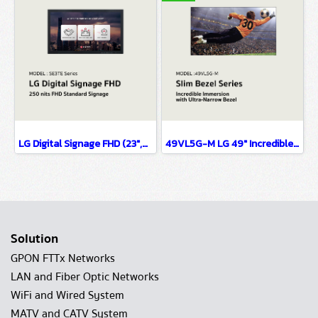
LG Digital Signage FHD (23",Standard) SE3TE Series
49VL5G-M LG 49" Incredible Immersion with Ultra-Narrow Bezel OLED Signage Information Display
Solution
GPON FTTx Networks
LAN and Fiber Optic Networks
WiFi and Wired System
MATV and CATV System