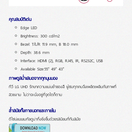
คุณสมบัติเด่น
Edge LED
Brightness: 300 cd/m2
Bezel: T/L/R 11.9 mm, B 18.0 mm
Depth: 38.6 mm
Interface: HDMI (2), RGB, RJ45, IR, RS232C, USB
Available Size:
55" 49" 43"
ภาพดูสม่ำเสมอจากทุกมุมมอง
ทีวี LG UHD รักษาความแม่นยำของสี ผู้ชมทุกคนจึงเพลิดเพลินกับภาพที่
สวยงาม ไม่ว่าจะนั่งอยู่ที่จุดใดก็ตาม
ล้ำสมัยทั้งภายนอกและภายใน
ดีไซน์แบบเมทัลดูน่าทึ่งยิ่งขึ้นด้วยรสนิยมที่ทันสมัย