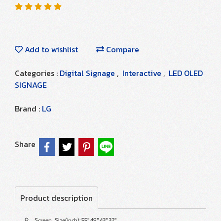
Add to wishlist
Compare
Categories :
Digital Signage
,
Interactive
,
LED OLED
SIGNAGE
Brand :
LG
Share
Product description
Screen Size(inch):,55",49",43",32"