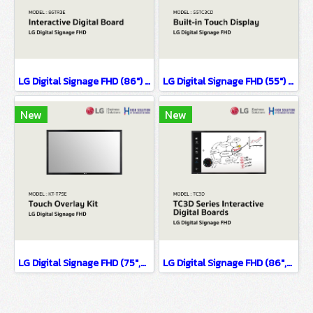
LG Digital Signage FHD (86") TR3E
LG Digital Signage FHD (55") 55TC3CD
New
New
LG Digital Signage FHD (75",65",55",49",43",32") KT-T75E
LG Digital Signage FHD (86",75",65",55") TC3D