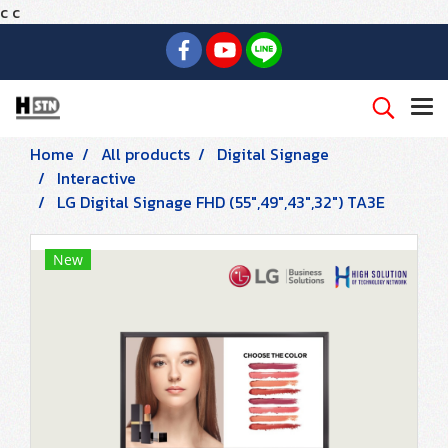
c
c
Home
All products
Digital Signage
Interactive
LG Digital Signage FHD (55",49",43",32") TA3E
New