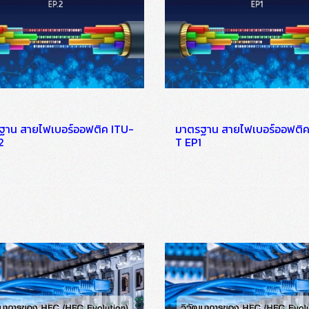
ฐาน สายไฟเบอร์ออฟติค ITU-
มาตรฐาน สายไฟเบอร์ออฟติค
2
T EP1