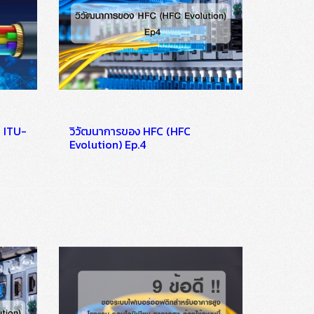
 ITU-
วิวัฒนาการของ HFC (HFC
Evolution) Ep.4