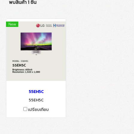
พบสินค้า 1 ชิ้น
New
55EH5C
55EH5C
เปรียบเทียบ