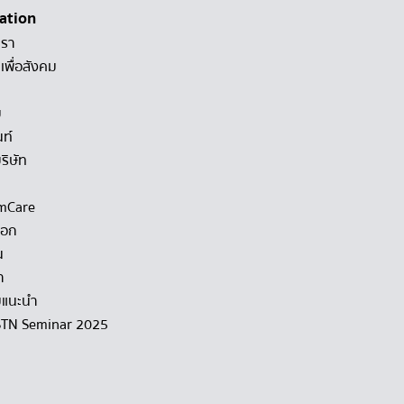
ation
เรา
เพื่อสังคม
ม
นท์
ริษัท
mCare
็อก
น
า
แนะนำ
STN Seminar 2025