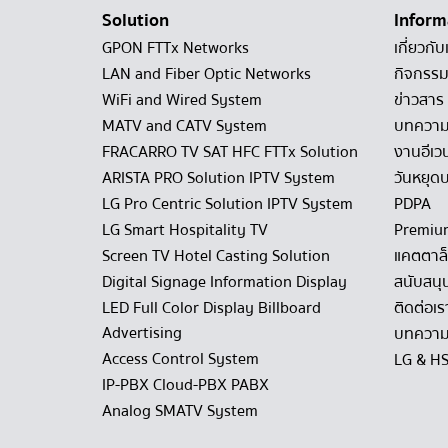
Solution
Inform
GPON FTTx Networks
เกี่ยวกับ
LAN and Fiber Optic Networks
กิจกรรม
WiFi and Wired System
ข่าวสาร
MATV and CATV System
บทควา
FRACARRO TV SAT HFC FTTx Solution
งานอีเว
ARISTA PRO Solution IPTV System
วันหยุดบ
LG Pro Centric Solution IPTV System
PDPA
LG Smart Hospitality TV
Premiu
Screen TV Hotel Casting Solution
แคตตาล
Digital Signage Information Display
สนับสนุ
LED Full Color Display Billboard
ติดต่อเร
Advertising
บทความ
Access Control System
LG & H
IP-PBX Cloud-PBX PABX
Analog SMATV System