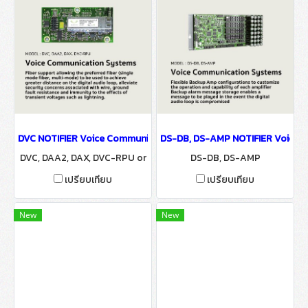
DVC NOTIFIER Voice Communication Systems
DS-DB, DS-AMP NOTIFIER Voice 
DVC, DAA2, DAX, DVC-RPU or
DS-DB, DS-AMP
DS-DB, DS-FM, DS-SFM, DS-R
เปรียบเทียบ
เปรียบเทียบ
FM
New
New