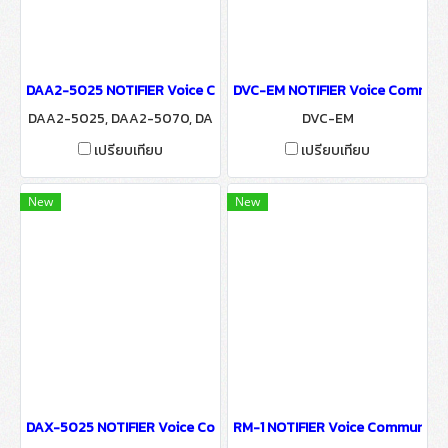
DAA2-5025 NOTIFIER Voice Communication Systems
DVC-EM NOTIFIER Voice Communi
DAA2-5025, DAA2-5070, DA
DVC-EM
A2-7525
เปรียบเทียบ
เปรียบเทียบ
New
New
DAX-5025 NOTIFIER Voice Communication Systems
RM-1 NOTIFIER Voice Communicat