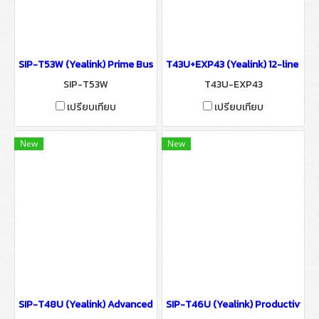
SIP-T53W (Yealink) Prime Business Phone IP Phone IP-PBX Soluti
T43U+EXP43 (Yealink) 12-line IP 
SIP-T53W
T43U-EXP43
เปรียบเทียบ
เปรียบเทียบ
New
New
SIP-T48U (Yealink) Advanced SIP Phone IP-PBX Solutions
SIP-T46U (Yealink) Productivity