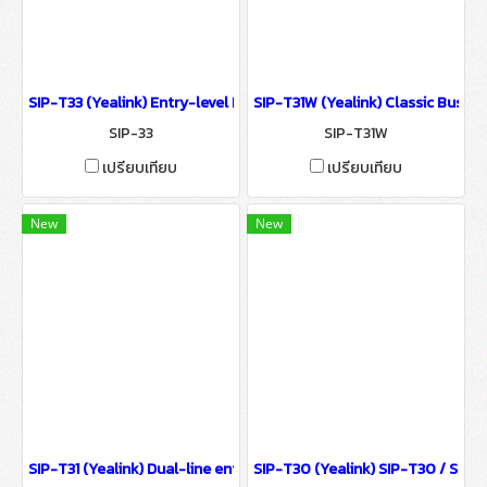
SIP-T33 (Yealink) Entry-level IP Phone with 4 Lines & Color LCD I
SIP-T31W (Yealink) Classic Busin
SIP-33
SIP-T31W
เปรียบเทียบ
เปรียบเทียบ
New
New
SIP-T31 (Yealink) Dual-line entry level IP phone IP-PBX Solutions
SIP-T30 (Yealink) SIP-T30 / SIP-