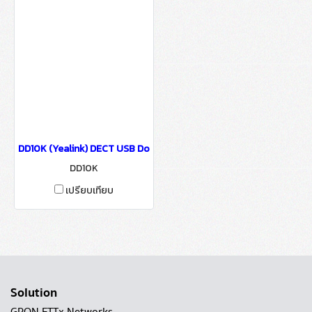
DD10K (Yealink) DECT USB Dongle -IP-PBX Solutions
DD10K
เปรียบเทียบ
Solution