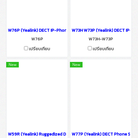
W76P (Yealink) DECT IP-Phone High-performance IP-PBX Solutio
W73H W73P (Yealink) DECT IP-Ph
W76P
W73H-W73P
เปรียบเทียบ
เปรียบเทียบ
New
New
W59R (Yealink) Ruggedized DECT Handset IP-PBX Solutions
W77P (Yealink) DECT Phone Syst