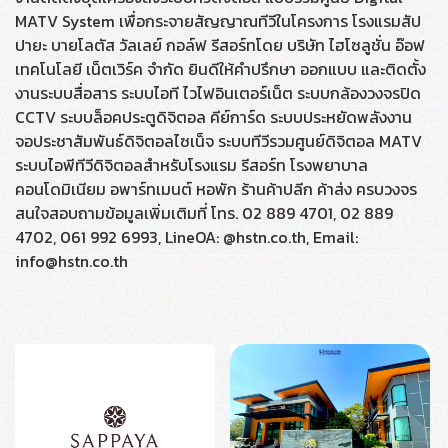
MATV System เพื่อกระจายสัญญาณทีวีในโครงการ โรงแรมสัป
ปายะ บายโลตัส วัลเลย์ กอล์ฟ รีสอร์ทโดย บริษัท ไฮโซลูชั่น อ๊อฟ
เทคโนโลยี เน็ตเวิร์ค จำกัด ยินดีให้คำปรึกษา ออกแบบ และติดตั้ง
งานระบบสื่อสาร ระบบไอที ไวไฟอินเตอร์เน็ต ระบบกล้องวงจรปิด
CCTV ระบบล็อคประตูดิจิตอล คีย์การ์ด ระบบประหยัดพลังงาน
จอประชาสัมพันธ์ดิจิตอลไซเน็จ ระบบทีวีรวมศูนย์ดิจิตอล MATV
ระบบไอพีทีวีดิจิตอลสำหรับโรงแรม รีสอร์ท โรงพยาบาล
คอนโดมิเนียม อพาร์ทเมนต์ หอพัก ร้านค้าปลีก ค้าส่ง ครบวงจร
สนใจสอบถามข้อมูลเพิ่มเติมที่ โทร. 02 889 4701, 02 889
4702, 061 992 6993, LineOA: @hstn.co.th, Email:
info@hstn.co.th