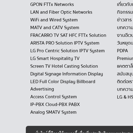
GPON FTTx Networks
เกี่ยวกับ
LAN and Fiber Optic Networks
กิจกรรม
WiFi and Wired System
ข่าวสาร
MATV and CATV System
บทควา
FRACARRO TV SAT HFC FTTx Solution
งานอีเว
ARISTA PRO Solution IPTV System
วันหยุดบ
LG Pro Centric Solution IPTV System
PDPA
LG Smart Hospitality TV
Premiu
Screen TV Hotel Casting Solution
แคตตาล
Digital Signage Information Display
สนับสนุ
LED Full Color Display Billboard
ติดต่อเร
Advertising
บทความ
Access Control System
LG & H
IP-PBX Cloud-PBX PABX
Analog SMATV System