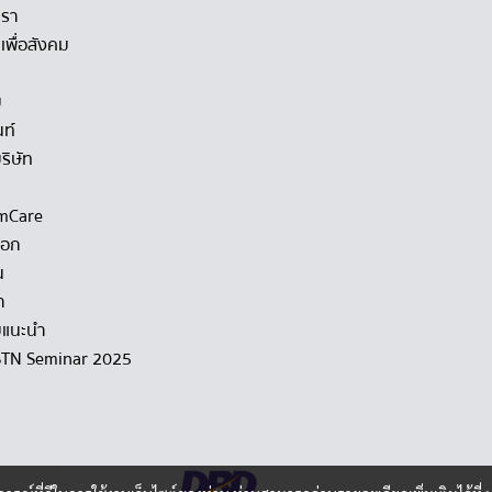
เรา
เพื่อสังคม
ม
นท์
ริษัท
mCare
็อก
น
า
แนะนำ
STN Seminar 2025