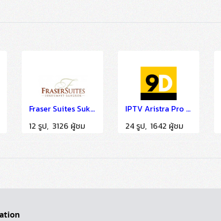
Fraser Suites Sukhumvit
IPTV Aristra Pro - 9D City & Express Hotel Udon Thani
12 รูป, 3126 ผู้ชม
24 รูป, 1642 ผู้ชม
ation