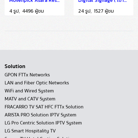
Mövenpick Asara Resort & Spa Hua Hin
Digital Signage ( เช่าจอ ) - โรงพยาบาลศิริราช ปิยมหาราชการุณย์
4 รูป, 4496 ผู้ชม
24 รูป, 1527 ผู้ชม
Solution
GPON FTTx Networks
LAN and Fiber Optic Networks
WiFi and Wired System
MATV and CATV System
FRACARRO TV SAT HFC FTTx Solution
ARISTA PRO Solution IPTV System
LG Pro Centric Solution IPTV System
LG Smart Hospitality TV