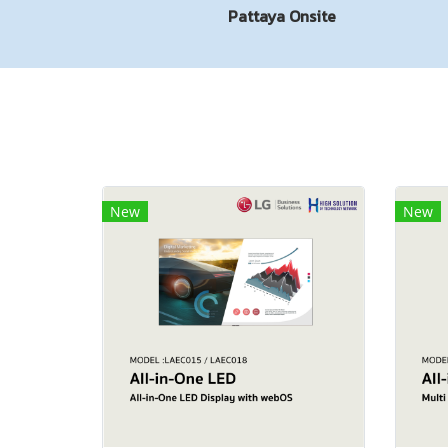
Pattaya Onsite
New
New