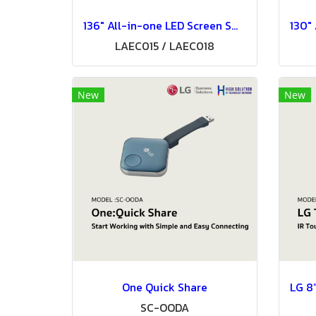
136" All-in-one LED Screen Smart Series
LAEC015 / LAEC018
New
New
One Quick Share
SC-OODA