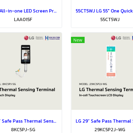
130" All-in-one LED Screen Premium Series
LAA015F
55CT5WJ
New
LG 8” Safe Pass Thermal Sensing Solution
8KC5PJ-SG
29KC5P2J-WG