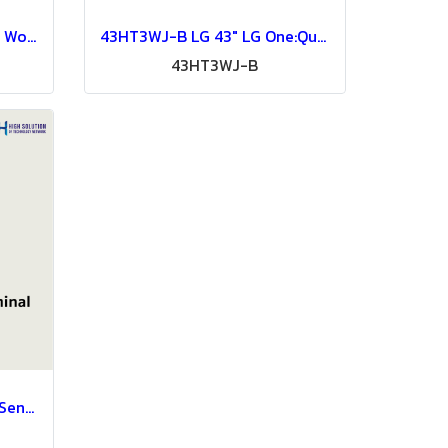
55CT5WJ LG 55" One Quick Work Digital Signage Information Display
43HT3WJ-B LG 43" LG One:Quick Flex Digital Signage Information Display
43HT3WJ-B
LG 29” Safe Pass Thermal Sensing Solution