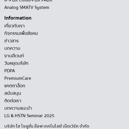
IP-PBX Cloud-PBX PABX
Analog SMATV System
Information
เกี่ยวกับเรา
กิจกรรมเพื่อสังคม
ข่าวสาร
บทความ
งานอีเวนท์
วันหยุดบริษัท
PDPA
PremiumCare
แคตตาล็อก
สนับสนุน
ติดต่อเรา
บทความแนะนำ
LG & HSTN Seminar 2025
บริษัท ไฮ โซลูชั่น อ๊อฟ เทคโนโลยี เน็ตเวิร์ค จำกัด