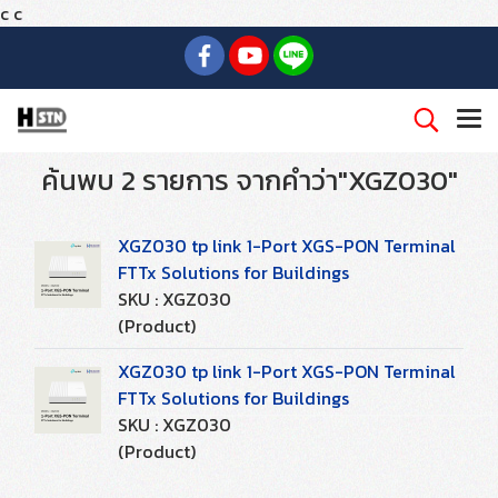
c
c
ค้นพบ 2 รายการ จากคำว่า"XGZ030"
XGZ030 tp link 1-Port XGS-PON Terminal
FTTx Solutions for Buildings
SKU : XGZ030
(Product)
XGZ030 tp link 1-Port XGS-PON Terminal
FTTx Solutions for Buildings
SKU : XGZ030
(Product)