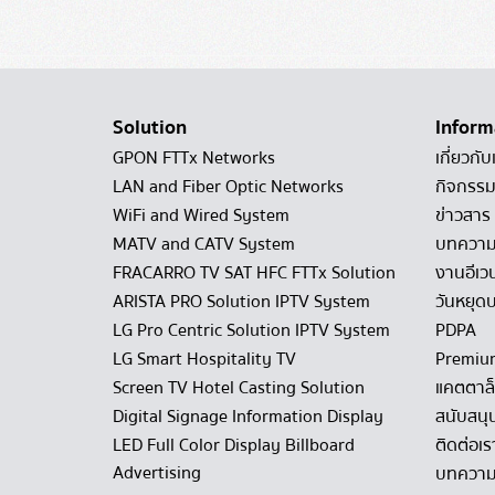
Solution
Inform
GPON FTTx Networks
เกี่ยวกับ
LAN and Fiber Optic Networks
กิจกรรม
WiFi and Wired System
ข่าวสาร
MATV and CATV System
บทควา
FRACARRO TV SAT HFC FTTx Solution
งานอีเว
ARISTA PRO Solution IPTV System
วันหยุดบ
LG Pro Centric Solution IPTV System
PDPA
LG Smart Hospitality TV
Premiu
Screen TV Hotel Casting Solution
แคตตาล
Digital Signage Information Display
สนับสนุ
LED Full Color Display Billboard
ติดต่อเร
Advertising
บทความ