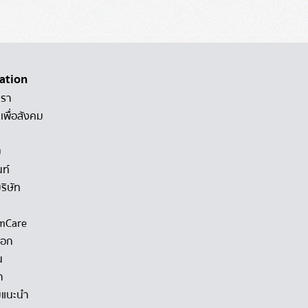
ation
เรา
เพื่อสังคม
ม
นท์
ริษัท
mCare
็อก
น
า
แนะนำ