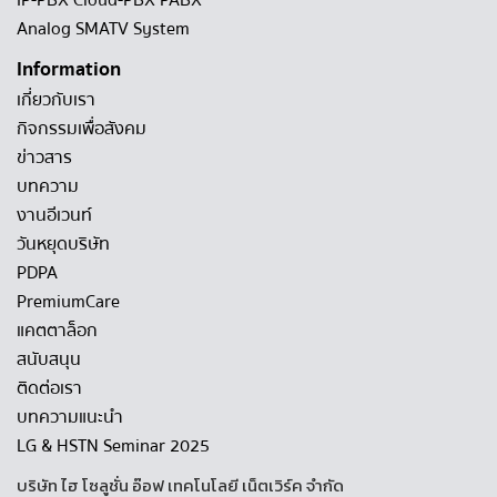
IP-PBX Cloud-PBX PABX
Analog SMATV System
Information
เกี่ยวกับเรา
กิจกรรมเพื่อสังคม
ข่าวสาร
บทความ
งานอีเวนท์
วันหยุดบริษัท
PDPA
PremiumCare
แคตตาล็อก
สนับสนุน
ติดต่อเรา
บทความแนะนำ
LG & HSTN Seminar 2025
บริษัท ไฮ โซลูชั่น อ๊อฟ เทคโนโลยี เน็ตเวิร์ค จำกัด