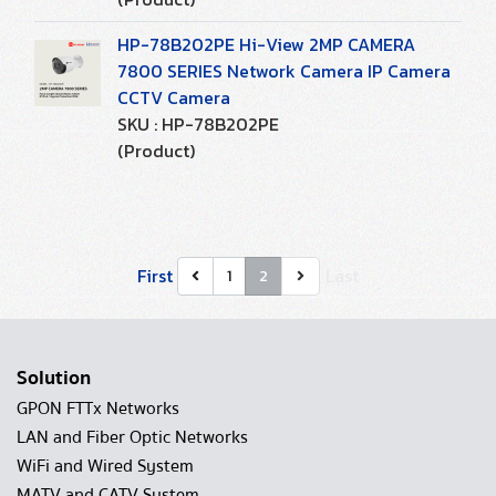
HP-78B202PE Hi-View 2MP CAMERA
7800 SERIES Network Camera IP Camera
CCTV Camera
SKU : HP-78B202PE
(Product)
First
Last
1
2
Solution
GPON FTTx Networks
LAN and Fiber Optic Networks
WiFi and Wired System
MATV and CATV System