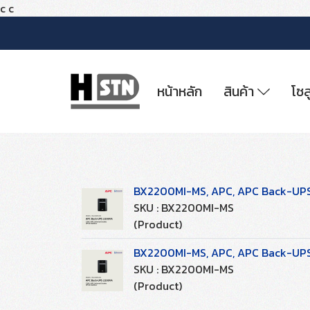
c
c
หน้าหลัก
สินค้า
โซล
BX2200MI-MS, APC, APC Back-UPS 2
SKU : BX2200MI-MS
(Product)
BX2200MI-MS, APC, APC Back-UPS 2
SKU : BX2200MI-MS
(Product)