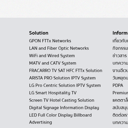
Solution
Inform
GPON FTTx Networks
เกี่ยวกับ
LAN and Fiber Optic Networks
กิจกรรม
WiFi and Wired System
ข่าวสาร
MATV and CATV System
บทควา
FRACARRO TV SAT HFC FTTx Solution
งานอีเว
ARISTA PRO Solution IPTV System
วันหยุดบ
LG Pro Centric Solution IPTV System
PDPA
LG Smart Hospitality TV
Premiu
Screen TV Hotel Casting Solution
แคตตาล
Digital Signage Information Display
สนับสนุ
LED Full Color Display Billboard
ติดต่อเร
Advertising
บทความ