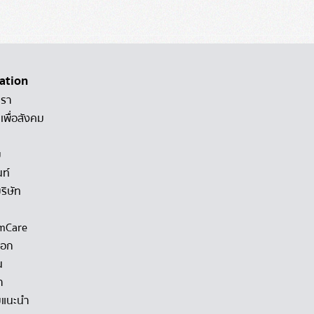
ation
เรา
เพื่อสังคม
ม
นท์
ริษัท
mCare
็อก
น
า
แนะนำ