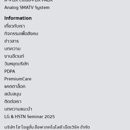
IP-PBX Cloud-PBX PABX
Analog SMATV System
Information
เกี่ยวกับเรา
กิจกรรมเพื่อสังคม
ข่าวสาร
บทความ
งานอีเวนท์
วันหยุดบริษัท
PDPA
PremiumCare
แคตตาล็อก
สนับสนุน
ติดต่อเรา
บทความแนะนำ
LG & HSTN Seminar 2025
บริษัท ไฮ โซลูชั่น อ๊อฟ เทคโนโลยี เน็ตเวิร์ค จำกัด