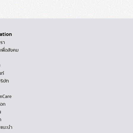
ation
เรา
เพื่อสังคม
ม
นท์
ริษัท
mCare
็อก
น
า
แนะนำ