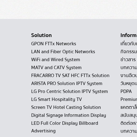
Solution
Inform
GPON FTTx Networks
เกี่ยวกับ
LAN and Fiber Optic Networks
กิจกรรม
WiFi and Wired System
ข่าวสาร
MATV and CATV System
บทควา
FRACARRO TV SAT HFC FTTx Solution
งานอีเว
ARISTA PRO Solution IPTV System
วันหยุดบ
LG Pro Centric Solution IPTV System
PDPA
LG Smart Hospitality TV
Premiu
Screen TV Hotel Casting Solution
แคตตาล
Digital Signage Information Display
สนับสนุ
LED Full Color Display Billboard
ติดต่อเร
Advertising
บทความ