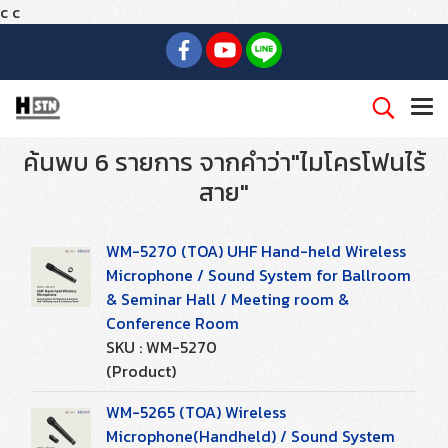
c
c
ค้นพบ 6 รายการ จากคำว่า"ไมโครโฟนไร้
สาย"
WM-5270 (TOA) UHF Hand-held Wireless
Microphone / Sound System for Ballroom
& Seminar Hall / Meeting room &
Conference Room
SKU : WM-5270
(Product)
WM-5265 (TOA) Wireless
Microphone(Handheld) / Sound System