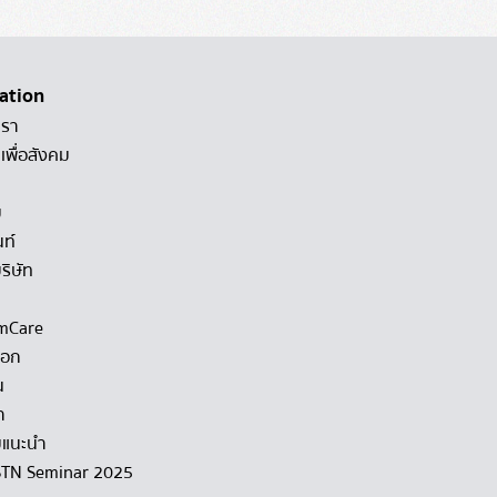
ation
เรา
เพื่อสังคม
ม
นท์
ริษัท
mCare
็อก
น
า
แนะนำ
STN Seminar 2025