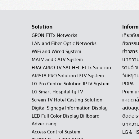
Solution
Inform
GPON FTTx Networks
เกี่ยวกับ
LAN and Fiber Optic Networks
กิจกรรม
WiFi and Wired System
ข่าวสาร
MATV and CATV System
บทควา
FRACARRO TV SAT HFC FTTx Solution
งานอีเว
ARISTA PRO Solution IPTV System
วันหยุดบ
LG Pro Centric Solution IPTV System
PDPA
LG Smart Hospitality TV
Premiu
Screen TV Hotel Casting Solution
แคตตาล
Digital Signage Information Display
สนับสนุ
LED Full Color Display Billboard
ติดต่อเร
Advertising
บทความ
Access Control System
LG & H