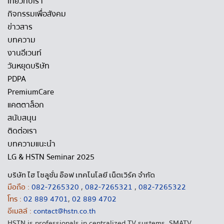
เกี่ยวกับเรา
กิจกรรมเพื่อสังคม
ข่าวสาร
บทความ
งานอีเวนท์
วันหยุดบริษัท
PDPA
PremiumCare
แคตตาล็อก
สนับสนุน
ติดต่อเรา
บทความแนะนำ
LG & HSTN Seminar 2025
บริษัท ไฮ โซลูชั่น อ๊อฟ เทคโนโลยี เน็ตเวิร์ค จำกัด
มือถือ :
082-7265320
,
082-7265321
,
082-7265322
โทร :
02 889 4701
,
02 889 4702
อีเมลล์ :
contact@hstn.co.th
HSTN is professionals in centralized TV systems, SMATV