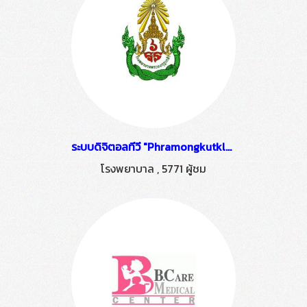
ระบบดิจิตอลทีวี "Phramongkutklao Hospital" ติดตั้งโดย HSTN
โรงพยาบาล
,
5771 ผู้ชม