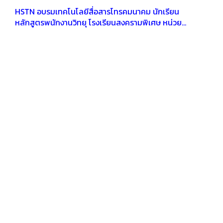
HSTN อบรมเทคโนโลยีสื่อสารโทรคมนาคม นักเรียน
หลักสูตรพนักงานวิทยุ โรงเรียนสงครามพิเศษ หน่วย
บัญชาการสงครามพิเศษ ณ ค่ายเอราวัณ