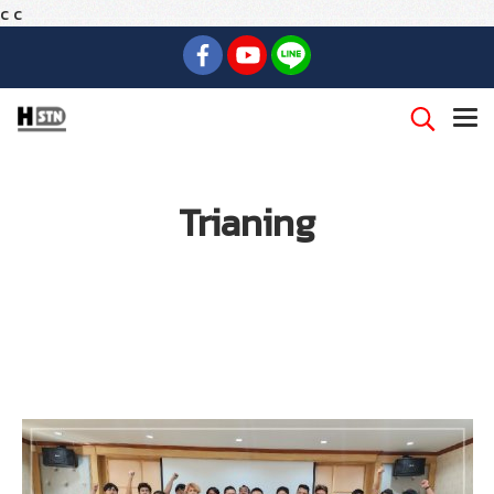
c
c
Trianing