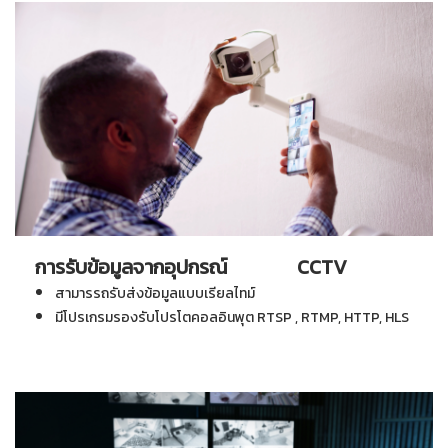
การรับข้อมูลจากอุปกรณ์ CCTV
สามารรถรับส่งข้อมูลแบบเรียลไทม์
มีโปรเกรมรองรับโปรโตคอลอินพุต RTSP , RTMP, HTTP, HLS