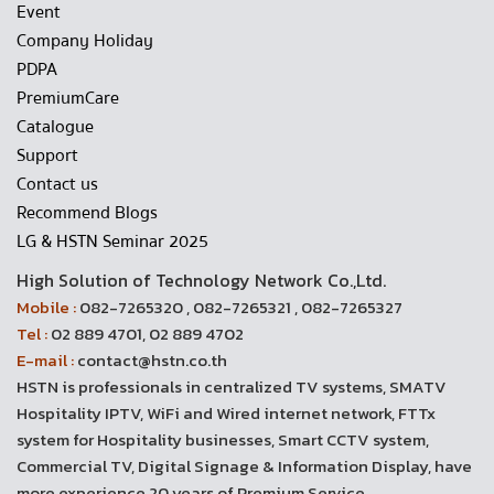
Event
Company Holiday
PDPA
PremiumCare
Catalogue
Support
Contact us
Recommend Blogs
LG & HSTN Seminar 2025
High Solution of Technology Network Co.,Ltd.
Mobile :
082-7265320 , 082-7265321 , 082-7265327
Tel :
02 889 4701, 02 889 4702
E-mail :
contact@hstn.co.th
HSTN is professionals in centralized TV systems, SMATV
Hospitality IPTV, WiFi and Wired internet network, FTTx
system for Hospitality businesses, Smart CCTV system,
Commercial TV, Digital Signage & Information Display, have
more experience 20 years of Premium Service.