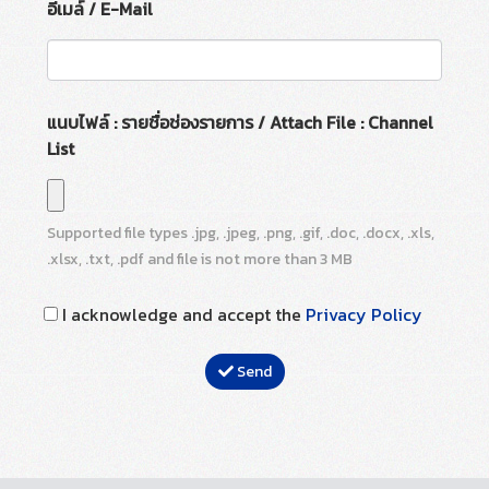
อีเมล์ / E-Mail
แนบไฟล์ : รายชื่อช่องรายการ / Attach File : Channel
List
Supported file types
.jpg, .jpeg, .png, .gif, .doc, .docx, .xls,
.xlsx, .txt, .pdf
and file is not more than
3
MB
I acknowledge and accept the
Privacy Policy
Send