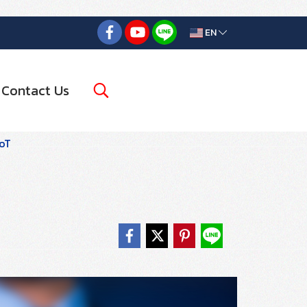
EN
Contact Us
oT