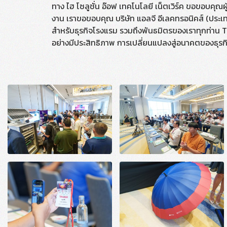
ทาง ไฮ โซลูชั่น อ๊อฟ เทคโนโลยี เน็ตเวิร์ค ขอขอบคุณผู
งาน เราขอขอบคุณ บริษัท แอลจี อีเลคทรอนิคส์ (ประเทศ
สำหรับธุรกิจโรงแรม รวมถึงพันธมิตรของเราทุกท่าน T
อย่างมีประสิทธิภาพ การเปลี่ยนแปลงสู่อนาคตของธุรกิจโ