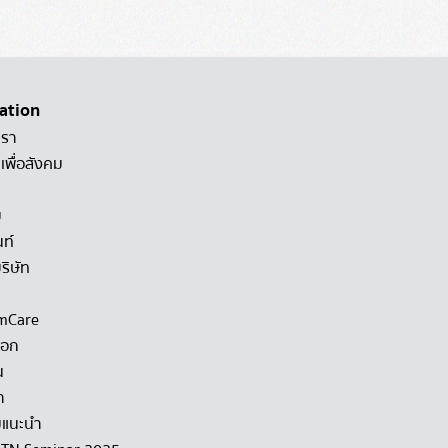
ation
เรา
เพื่อสังคม
ม
นท์
ริษัท
mCare
็อก
น
า
แนะนำ