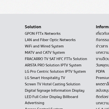
Solution
Inform
GPON FTTx Networks
เกี่ยวกับ
LAN and Fiber Optic Networks
กิจกรรม
WiFi and Wired System
ข่าวสาร
MATV and CATV System
บทควา
FRACARRO TV SAT HFC FTTx Solution
งานอีเว
ARISTA PRO Solution IPTV System
วันหยุดบ
LG Pro Centric Solution IPTV System
PDPA
LG Smart Hospitality TV
Premiu
Screen TV Hotel Casting Solution
แคตตาล
Digital Signage Information Display
สนับสนุ
LED Full Color Display Billboard
ติดต่อเร
Advertising
บทความ