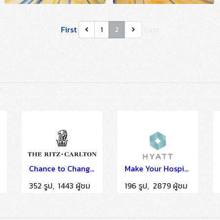
First
Last
1
2
Chance to Change : Change for the future proofing your hospitality @ The Ritz-Carlton Ballroom 2 4th Floor Bangkok
Make Your Hospitality Solution to Co-Topia @ Hyatt Regency HUA-HIN
352 รูป, 1443 ผู้ชม
196 รูป, 2879 ผู้ชม