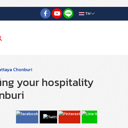
TH
Pattaya Chonburi
ing your hospitality
nburi