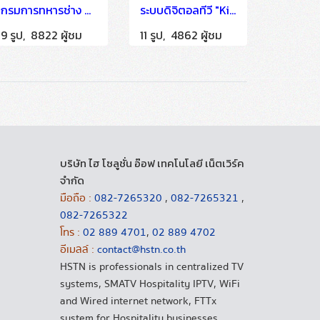
กรมการทหารช่าง ค่ายภาณุรังษี จ.ราชบุรี
ระบบดิจิตอลทีวี "King Narai Military Camp Lopburi" ติดตั้งโดย HSTN
9 รูป, 8822 ผู้ชม
11 รูป, 4862 ผู้ชม
บริษัท ไฮ โซลูชั่น อ๊อฟ เทคโนโลยี เน็ตเวิร์ค
จำกัด
มือถือ :
082-7265320
,
082-7265321
,
082-7265322
โทร :
02 889 4701
,
02 889 4702
อีเมลล์ :
contact@hstn.co.th
HSTN is professionals in centralized TV
systems, SMATV Hospitality IPTV, WiFi
and Wired internet network, FTTx
system for Hospitality businesses,