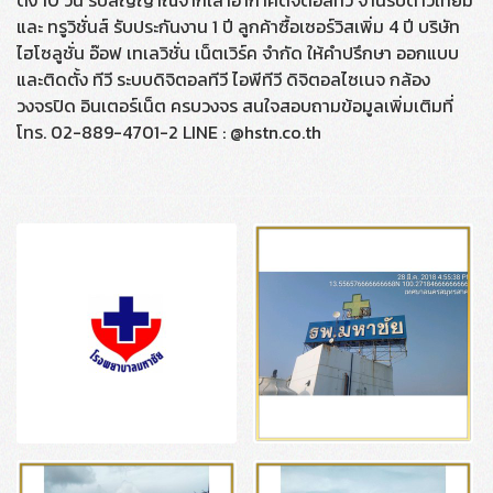
ตั้ง 10 วัน รับสัญญาณจากเสาอากาศดิจิตอลทีวี จานรับดาวเทียม
และ ทรูวิชั่นส์ รับประกันงาน 1 ปี ลูกค้าซื้อเซอร์วิสเพิ่ม 4 ปี บริษัท
ไฮโซลูชั่น อ๊อฟ เทเลวิชั่น เน็ตเวิร์ค จำกัด ให้คำปรึกษา ออกแบบ
และติดตั้ง ทีวี ระบบดิจิตอลทีวี ไอพีทีวี ดิจิตอลไซเนจ กล้อง
วงจรปิด อินเตอร์เน็ต ครบวงจร สนใจสอบถามข้อมูลเพิ่มเติมที่
โทร. 02-889-4701-2 LINE : @hstn.co.th