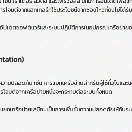
 เช่น เราเตอร์ สวิตช์ และไฟร์วอลล์ มักมีการอัปเดตเพื่อ
โจมตีจากแฮกเกอร์ที่ใช้ประโยชน์จากช่องโหว่ที่ยังไม่ได้รั
งอัปเดตซอฟต์แวร์และระบบปฏิบัติการในอุปกรณ์เครือข่ายอย่า
ntation)
ามปลอดภัย เช่น การแยกเครือข่ายสำหรับผู้ใช้ทั่วไปและเค
ารโจมตีจากเครือข่ายหนึ่งจะกระทบต่อระบบทั้งหมด
อแยกเครือข่ายเสมือนเป็นการเพิ่มชั้นความปลอดภัยให้กั