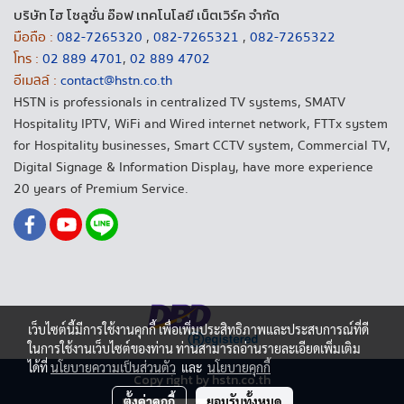
บริษัท ไฮ โซลูชั่น อ๊อฟ เทคโนโลยี เน็ตเวิร์ค จำกัด
มือถือ :
082-7265320
,
082-7265321
,
082-7265322
โทร :
02 889 4701
,
02 889 4702
อีเมลล์ :
contact@hstn.co.th
HSTN is professionals in centralized TV systems, SMATV
Hospitality IPTV, WiFi and Wired internet network, FTTx system
for Hospitality businesses, Smart CCTV system, Commercial TV,
Digital Signage & Information Display, have more experience
20 years of Premium Service.
เว็บไซต์นี้มีการใช้งานคุกกี้ เพื่อเพิ่มประสิทธิภาพและประสบการณ์ที่ดี
ในการใช้งานเว็บไซต์ของท่าน ท่านสามารถอ่านรายละเอียดเพิ่มเติม
ได้ที่
นโยบายความเป็นส่วนตัว
และ
นโยบายคุกกี้
Copy right by hstn.co.th
ตั้งค่าคุกกี้
ยอมรับทั้งหมด